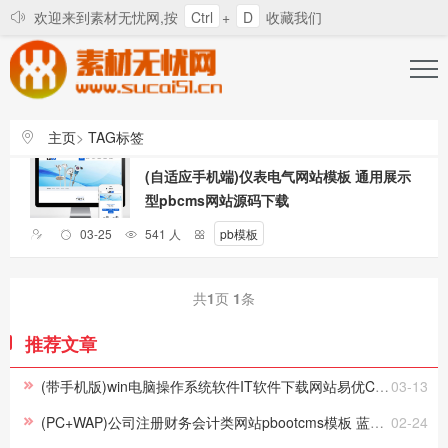
欢迎来到素材无忧网,按
Ctrl
+
D
收藏我们
登录
注册
找回密码
主页
>
TAG标签
对所有站长和会员的道歉信
素材无忧发展辛酸史
会员
(自适应手机端)仪表电气网站模板 通用展示
型pbcms网站源码下载
03-25
541 人
pb模板
共
1
页
1
条
推荐文章
(带手机版)win电脑操作系统软件IT软件下载网站易优CMS模板下载
03-13
(PC+WAP)公司注册财务会计类网站pbootcms模板 蓝色律师公证网站源码下载
02-24