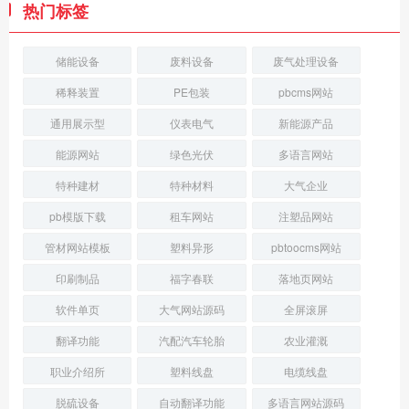
热门标签
储能设备
废料设备
废气处理设备
稀释装置
PE包装
pbcms网站
通用展示型
仪表电气
新能源产品
能源网站
绿色光伏
多语言网站
特种建材
特种材料
大气企业
pb模版下载
租车网站
注塑品网站
管材网站模板
塑料异形
pbtoocms网站
印刷制品
福字春联
落地页网站
软件单页
大气网站源码
全屏滚屏
翻译功能
汽配汽车轮胎
农业灌溉
职业介绍所
塑料线盘
电缆线盘
脱硫设备
自动翻译功能
多语言网站源码