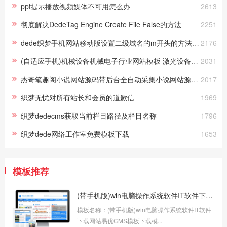
ppt提示播放视频媒体不可用怎么办
2613
彻底解决DedeTag Engine Create File False的方法
2251
dede织梦手机网站移动版设置二级域名的m开头的方法（完整实战篇
2176
(自适应手机)机械设备机械电子行业网站模板 激光设备网站pbootcms源码下载
2031
杰奇笔趣阁小说网站源码带后台全自动采集小说网站源码（带手机带app带采集规则）
2017
织梦无忧对所有站长和会员的道歉信
1969
织梦dedecms获取当前栏目路径及栏目名称
1796
织梦dede网络工作室免费模板下载
1653
模板推荐
(带手机版)win电脑操作系统软件IT软件下载网站易优CMS模板下载
模板名称：(带手机版)win电脑操作系统软件IT软件
下载网站易优CMS模板下载模...