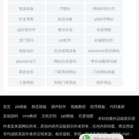
电源设备
IT建站
网络科技公司
驴友博客
旅游攻略
pb程序网站
油封密封件
佛法寺庙
寺庙佛教
龙门塔吊
pb程序
机械密封件
骨架油封
农业灌溉设备
pbootcms资讯网站
pbootcms下
网站目录源码
带自动翻译功能
家政保安
门窗系统网站
门业网站模板
人脸闸机
智能门禁系统
医护用品
首页
pb模板
静态模板
插件软件
视频教程
程序模板
代码素材
其他源码
cms教程
主机空间
ppt模板
百度地图
本站转载作品版权归原
作者及来源网站所有，原创内容作品版权归作者所有，任何内容转载、商业用途
等均须联系原作者并注明来源。相关侵权、举报、投诉及建议等，请发E-mail：
WhatsApp us