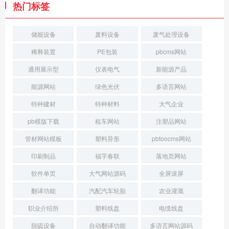
热门标签
储能设备
废料设备
废气处理设备
稀释装置
PE包装
pbcms网站
通用展示型
仪表电气
新能源产品
能源网站
绿色光伏
多语言网站
特种建材
特种材料
大气企业
pb模版下载
租车网站
注塑品网站
管材网站模板
塑料异形
pbtoocms网站
印刷制品
福字春联
落地页网站
软件单页
大气网站源码
全屏滚屏
翻译功能
汽配汽车轮胎
农业灌溉
职业介绍所
塑料线盘
电缆线盘
脱硫设备
自动翻译功能
多语言网站源码