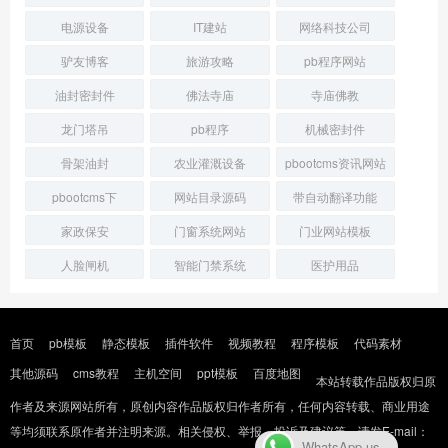
电源设备
IT建站
网络科技公司
驴友博客
旅游攻略
pb程序网站
油封密封件
佛法寺庙
寺庙佛教
龙门塔吊
pb程序
机械密封件
骨架油封
农业灌溉设备
pbootcms资讯网站
pbootcms下
网站目录源码
带自动翻译功能
家政保安
门窗系统网站
门业网站模板
人脸闸机
智能门禁系统
医护用品
首页
pb模板
静态模板
插件软件
视频教程
程序模板
代码素材
其他源码
cms教程
主机空间
ppt模板
百度地图
本站转载作品版权归原
作者及来源网站所有，原创内容作品版权归作者所有，任何内容转载、商业用途
等均须联系原作者并注明来源。相关侵权、举报、投诉及建议等，请发E-mail：
WhatsApp us