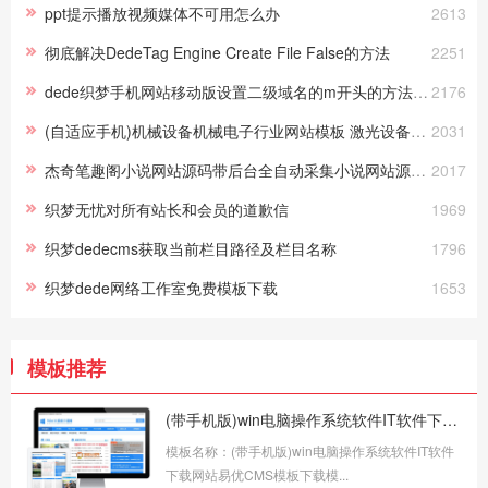
ppt提示播放视频媒体不可用怎么办
2613
彻底解决DedeTag Engine Create File False的方法
2251
dede织梦手机网站移动版设置二级域名的m开头的方法（完整实战篇
2176
(自适应手机)机械设备机械电子行业网站模板 激光设备网站pbootcms源码下载
2031
杰奇笔趣阁小说网站源码带后台全自动采集小说网站源码（带手机带app带采集规则）
2017
织梦无忧对所有站长和会员的道歉信
1969
织梦dedecms获取当前栏目路径及栏目名称
1796
织梦dede网络工作室免费模板下载
1653
模板推荐
(带手机版)win电脑操作系统软件IT软件下载网站易优CMS模板下载
模板名称：(带手机版)win电脑操作系统软件IT软件
下载网站易优CMS模板下载模...