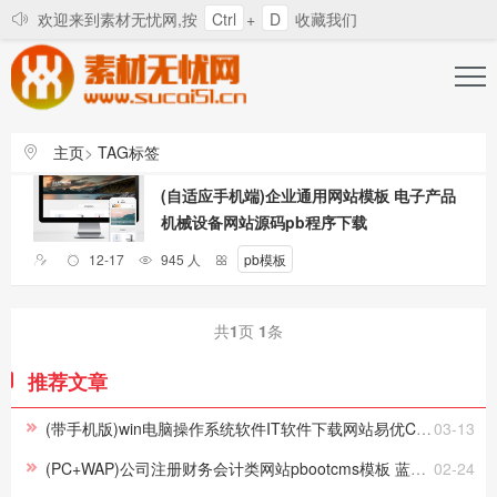
欢迎来到素材无忧网,按
Ctrl
+
D
收藏我们
登录
注册
找回密码
主页
>
TAG标签
所有站长和会员的道歉信
素材无忧发展辛酸史
会员
(自适应手机端)企业通用网站模板 电子产品
机械设备网站源码pb程序下载
12-17
945 人
pb模板
共
1
页
1
条
推荐文章
(带手机版)win电脑操作系统软件IT软件下载网站易优CMS模板下载
03-13
(PC+WAP)公司注册财务会计类网站pbootcms模板 蓝色律师公证网站源码下载
02-24