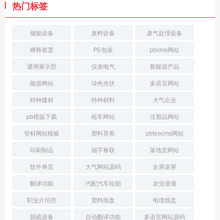
热门标签
储能设备
废料设备
废气处理设备
稀释装置
PE包装
pbcms网站
通用展示型
仪表电气
新能源产品
能源网站
绿色光伏
多语言网站
特种建材
特种材料
大气企业
pb模版下载
租车网站
注塑品网站
管材网站模板
塑料异形
pbtoocms网站
印刷制品
福字春联
落地页网站
软件单页
大气网站源码
全屏滚屏
翻译功能
汽配汽车轮胎
农业灌溉
职业介绍所
塑料线盘
电缆线盘
脱硫设备
自动翻译功能
多语言网站源码