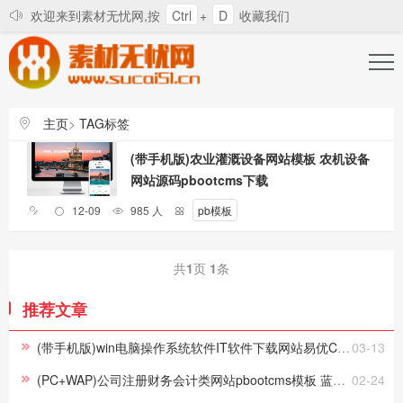
欢迎来到素材无忧网,按
Ctrl
+
D
收藏我们
登录
注册
找回密码
主页
>
TAG标签
长和会员的道歉信
素材无忧发展辛酸史
会员权限丢
(带手机版)农业灌溉设备网站模板 农机设备
网站源码pbootcms下载
12-09
985 人
pb模板
共
1
页
1
条
推荐文章
(带手机版)win电脑操作系统软件IT软件下载网站易优CMS模板下载
03-13
(PC+WAP)公司注册财务会计类网站pbootcms模板 蓝色律师公证网站源码下载
02-24