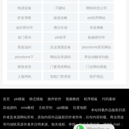
电源设备
IT建站
网络科技公司
驴友博客
旅游攻略
pb程序网站
油封密封件
佛法寺庙
寺庙佛教
龙门塔吊
pb程序
机械密封件
骨架油封
农业灌溉设备
pbootcms资讯网站
pbootcms下
网站目录源码
带自动翻译功能
家政保安
门窗系统网站
门业网站模板
人脸闸机
智能门禁系统
医护用品
首页
pb模板
静态模板
插件软件
视频教程
程序模板
代码素材
其他源码
cms教程
主机空间
ppt模板
百度地图
本站转载作品版权归原
作者及来源网站所有，原创内容作品版权归作者所有，任何内容转载、商业用途
等均须联系原作者并注明来源。相关侵权、举报、投诉及建议等，请发E-mail：
WhatsApp us