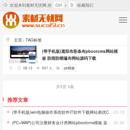
欢迎来到素材无忧网,按
Ctrl
+
D
收藏我们
登录
注册
找回密码
主页
>
TAG标签
对所有站长和会员的道歉信
素材无忧发展辛酸史
会
(带手机版)遮阳布彩条布pbootcms网站模
板 防雨防晒篷布网站源码下载
08-12
607 人
pb模板
共
1
页
1
条
推荐文章
(带手机版)win电脑操作系统软件IT软件下载网站易优CMS模板下载
03-13
(PC+WAP)公司注册财务会计类网站pbootcms模板 蓝色律师公证网站源码下载
02-24