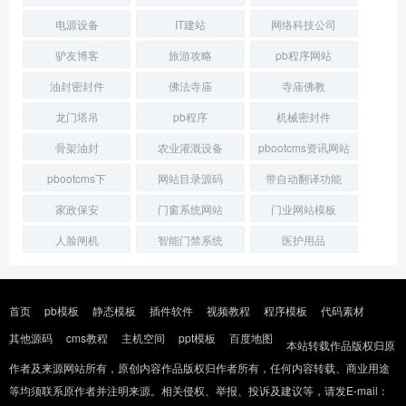
电源设备
IT建站
网络科技公司
驴友博客
旅游攻略
pb程序网站
油封密封件
佛法寺庙
寺庙佛教
龙门塔吊
pb程序
机械密封件
骨架油封
农业灌溉设备
pbootcms资讯网站
pbootcms下
网站目录源码
带自动翻译功能
家政保安
门窗系统网站
门业网站模板
人脸闸机
智能门禁系统
医护用品
首页
pb模板
静态模板
插件软件
视频教程
程序模板
代码素材
其他源码
cms教程
主机空间
ppt模板
百度地图
本站转载作品版权归原
作者及来源网站所有，原创内容作品版权归作者所有，任何内容转载、商业用途
等均须联系原作者并注明来源。相关侵权、举报、投诉及建议等，请发E-mail：