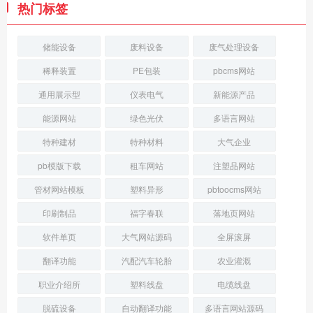
热门标签
储能设备
废料设备
废气处理设备
稀释装置
PE包装
pbcms网站
通用展示型
仪表电气
新能源产品
能源网站
绿色光伏
多语言网站
特种建材
特种材料
大气企业
pb模版下载
租车网站
注塑品网站
管材网站模板
塑料异形
pbtoocms网站
印刷制品
福字春联
落地页网站
软件单页
大气网站源码
全屏滚屏
翻译功能
汽配汽车轮胎
农业灌溉
职业介绍所
塑料线盘
电缆线盘
脱硫设备
自动翻译功能
多语言网站源码