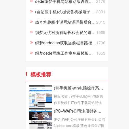
dede织梦手机网站移动版设置二级域名的m开头的方法（完整实战篇
2176
(自适应手机)机械设备机械电子行业网站模板 激光设备网站pbootcms源码下载
2031
杰奇笔趣阁小说网站源码带后台全自动采集小说网站源码（带手机带app带采集规则）
2015
织梦无忧对所有站长和会员的道歉信
1969
织梦dedecms获取当前栏目路径及栏目名称
1796
织梦dede网络工作室免费模板下载
1653
模板推荐
(带手机版)win电脑操作系统软件IT软件下载网站易优CMS模板下载
模板名称：(带手机版)win电脑操
作系统软件IT软件下载网站易优
CMS模板下载模...
(PC+WAP)公司注册财务会计类网站pbootcms模板 蓝色律师公证网站源码下载
(PC+WAP)公司注册财务会计类网
站pbootcms模板 蓝色律师公证网