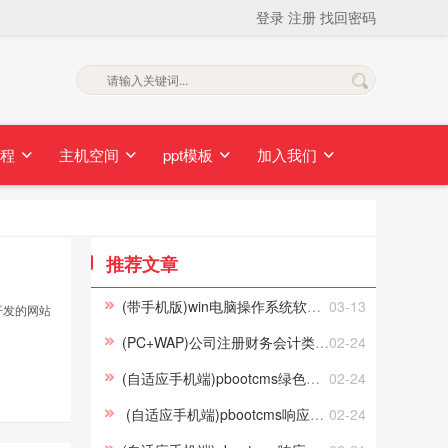
登录
注册
找回密码
素材无忧正式更换为：素材无忧网
素材无忧也正式更换新域
教程
主机空间
ppt模板
加入我们
推荐文章
(带手机版)win电脑操作系统软件IT软件下载网站易优CMS模板下载
03-13
开发的网站
(PC+WAP)公司注册财务会计类网站pbootcms模板 蓝色律师公证网站源码下载
02-24
(自适应手机端)pbootcms绿色园林建筑艺术网站模板 花卉园艺网站源码下载
02-24
(自适应手机端)pbootcms响应式刷卡机POS机网站模板 无线支付设备网站源码
02-24