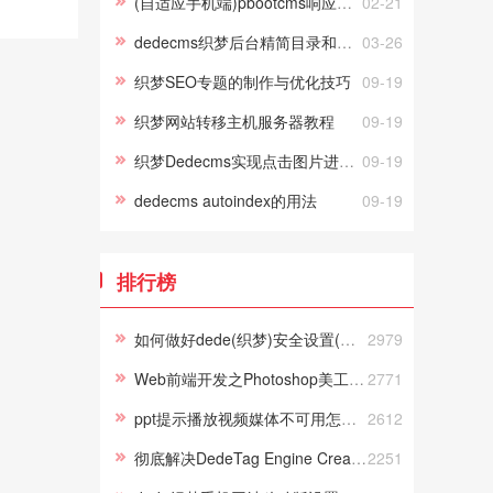
(自适应手机端)pbootcms响应式旅游公司网站模板 蓝色宽屏旅行社网站源码下载
02-21
dedecms织梦后台精简目录和安全具体需要删除哪些文件？
03-26
织梦SEO专题的制作与优化技巧
09-19
织梦网站转移主机服务器教程
09-19
织梦Dedecms实现点击图片进入下一页
09-19
dedecms autoindex的用法
09-19
排行榜
如何做好dede(织梦)安全设置(史上最全)
2979
Web前端开发之Photoshop美工切片Photoshop视频教程
2771
ppt提示播放视频媒体不可用怎么办
2612
彻底解决DedeTag Engine Create File False的方法
2251