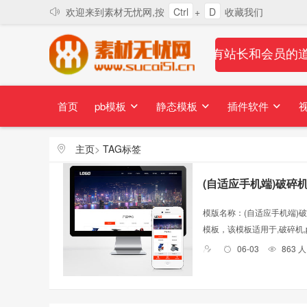
欢迎来到素材无忧网,按
Ctrl
+
D
收藏我们
素材无忧对所有站长和会员的
首页
pb模板
静态模板
插件软件
主页
>
TAG标签
(自适应手机端)破碎机
模版名称：(自适应手机端)破
模板，该模板适用于,破碎机,pb
06-03
863 