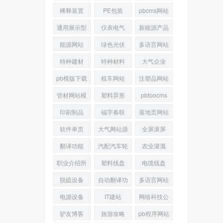
备
稀释装置
PE包装
pbcms网站
通用展示型
仪表电气
新能源产品
能源网站
绿色光伏
多语言网站
特种建材
特种材料
大气企业
pb模版下载
租车网站
注塑品网站
管材网站模
塑料异形
pbtoocms
板
网站
印刷制品
福字春联
落地页网站
软件单页
大气网站源
全屏滚屏
码
翻译功能
汽配汽车轮
农业灌溉
胎
职业介绍所
塑料线盘
电缆线盘
脱硫设备
自动翻译功
多语言网站
能
源码
电源设备
IT建站
网络科技公
司
驴友博客
旅游攻略
pb程序网站