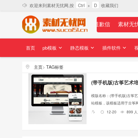
欢迎来到素材无忧网,按
Ctrl
+
D
收藏我们
素材无忧对所有站长和会员的道歉信
素材无忧
首页
pb模板
静态模板
插件软件
主页
>
TAG标签
(带手机版)古筝艺术
模版名称：(带手机版)古筝艺
站模板，该模板适用于古筝网站
12-20
899 