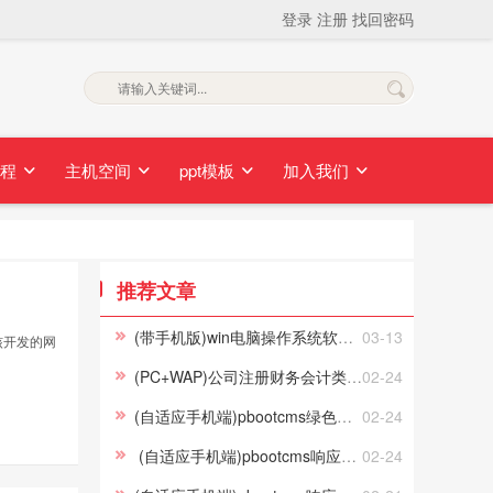
登录
注册
找回密码
换为：素材无忧网
素材无忧也正式更换新域名：www.suca
教程
主机空间
ppt模板
加入我们
推荐文章
(带手机版)win电脑操作系统软件IT软件下载网站易优CMS模板下载
03-13
核开发的网
(PC+WAP)公司注册财务会计类网站pbootcms模板 蓝色律师公证网站源码下载
02-24
(自适应手机端)pbootcms绿色园林建筑艺术网站模板 花卉园艺网站源码下载
02-24
(自适应手机端)pbootcms响应式刷卡机POS机网站模板 无线支付设备网站源码
02-24