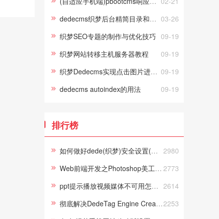
(自适应手机端)pbootcms响应式旅游公司网站模板 蓝色宽屏旅行社网站源码下载
02-21
dedecms织梦后台精简目录和安全具体需要删除哪些文件？
03-26
织梦SEO专题的制作与优化技巧
09-19
织梦网站转移主机服务器教程
09-19
织梦Dedecms实现点击图片进入下一页
09-19
dedecms autoindex的用法
09-19
排行榜
如何做好dede(织梦)安全设置(史上最全)
2980
Web前端开发之Photoshop美工切片Photoshop视频教程
2773
ppt提示播放视频媒体不可用怎么办
2614
彻底解决DedeTag Engine Create File False的方法
2253