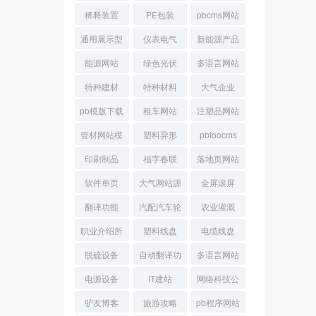
备
稀释装置
PE包装
pbcms网站
通用展示型
仪表电气
新能源产品
能源网站
绿色光伏
多语言网站
特种建材
特种材料
大气企业
pb模版下载
租车网站
注塑品网站
管材网站模
塑料异形
pbtoocms
板
网站
印刷制品
福字春联
落地页网站
软件单页
大气网站源
全屏滚屏
码
翻译功能
汽配汽车轮
农业灌溉
胎
职业介绍所
塑料线盘
电缆线盘
脱硫设备
自动翻译功
多语言网站
能
源码
电源设备
IT建站
网络科技公
司
驴友博客
旅游攻略
pb程序网站