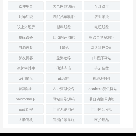
软件单页
大气网站源码
全屏滚屏
翻译功能
汽配汽车轮胎
农业灌溉
职业介绍所
塑料线盘
电缆线盘
脱硫设备
自动翻译功能
多语言网站源码
电源设备
IT建站
网络科技公司
驴友博客
旅游攻略
pb程序网站
油封密封件
佛法寺庙
寺庙佛教
龙门塔吊
pb程序
机械密封件
骨架油封
农业灌溉设备
pbootcms资讯网站
pbootcms下
网站目录源码
带自动翻译功能
家政保安
门窗系统网站
门业网站模板
人脸闸机
智能门禁系统
医护用品