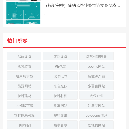
（框架完整）简约风毕业答辩论文答辩模板下载
...
热门标签
储能设备
废料设备
废气处理设备
稀释装置
PE包装
pbcms网站
通用展示型
仪表电气
新能源产品
能源网站
绿色光伏
多语言网站
特种建材
特种材料
大气企业
pb模版下载
租车网站
注塑品网站
管材网站模板
塑料异形
pbtoocms网站
印刷制品
福字春联
落地页网站