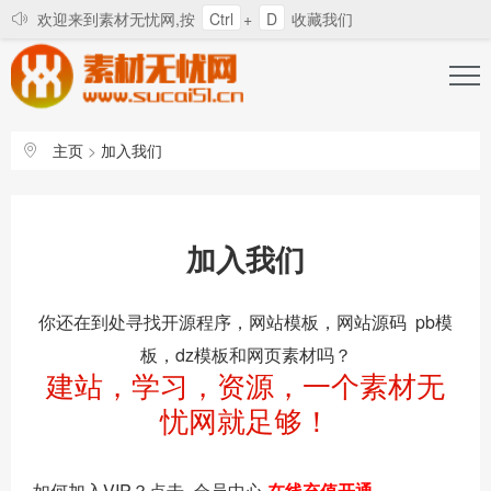
欢迎来到素材无忧网,按
Ctrl
+
D
收藏我们
登录
注册
找回密码
主页
>
加入我们
对所有站长和会员的道歉信
素材无忧发展辛酸史
会
加入我们
你还在到处寻找开源程序，网站模板，网站源码 pb模
板，dz模板和网页素材吗？
建站，学习，资源，一个素材无
忧网就足够！
如何加入VIP？点击 会员中心
在线充值开通